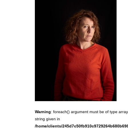
Warning
: foreach() argument must be of type array
string given in
/home/clients/245d7c50fb910c9729264b680b698f