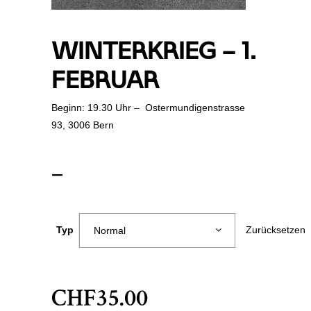
WINTERKRIEG – 1.
FEBRUAR
Beginn: 19.30 Uhr – Ostermundigenstrasse
93, 3006 Bern
Preisspanne:
–
CHF25.00
bis
Zurücksetzen
Typ
Normal
CHF35.00
CHF
35.00