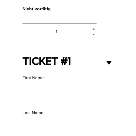
Nicht vorrätig
Winterkrieg
+
-
-
1.
Februar
quantity
TICKET #1
First Name:
Last Name: